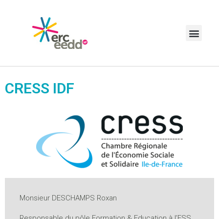
L’ERC-EEDD
MISSIONS DE L’ESPACE
RÉGIONAL DE
CONCERTATION EEDD
GOUVERNANCE ET
CRESS IDF
FONCTIONNEMENT
CHARTE DE L’ERC EEDD
HISTORIQUE
ACTUALITES EEDD
Participants
Boîte à outils
Nous Contacter
Groupes de travail
Mécénat
Monsieur DESCHAMPS Roxan
Formation
Responsable du pôle Formation & Education à l’ESS