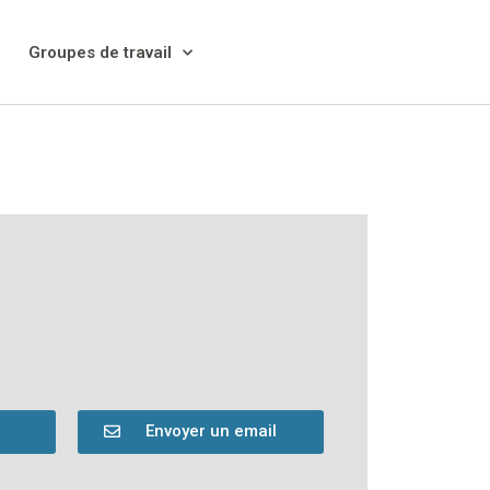
Groupes de travail
L’ERC-EEDD
MISSIONS DE L’ESPACE
RÉGIONAL DE
CONCERTATION EEDD
GOUVERNANCE ET
FONCTIONNEMENT
CHARTE DE L’ERC EEDD
HISTORIQUE
ACTUALITES EEDD
Participants
Boîte à outils
Nous Contacter
Groupes de travail
Envoyer un email
Mécénat
Formation