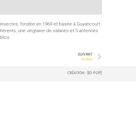
Évaluation
es insectes, fondée en 1969 et basée à Guyancourt
hérents, une vingtaine de salariés et 5 antennes
blics.
SUIVANT
Pixiflore
CRÉATION : [ID-POP]